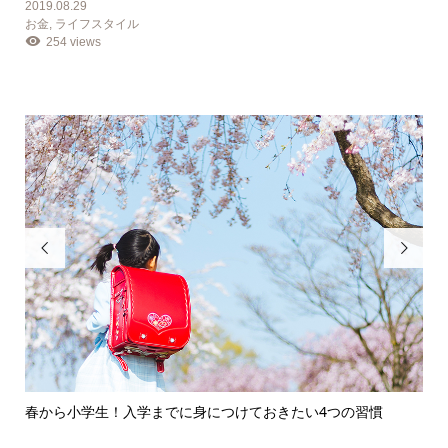
2019.08.29
お金
,
ライフスタイル
254 views


春から小学生！入学までに身につけておきたい4つの習慣
絵