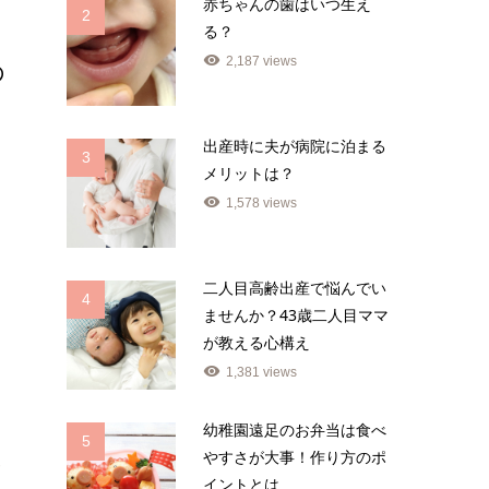
赤ちゃんの歯はいつ生え
2
る？
2,187 views
の
出産時に夫が病院に泊まる
3
メリットは？
1,578 views
二人目高齢出産で悩んでい
4
ませんか？43歳二人目ママ
が教える心構え
1,381 views
、
幼稚園遠足のお弁当は食べ
っ
5
やすさが大事！作り方のポ
ご
イントとは