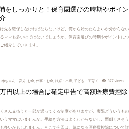
備をしっかりと！保育園選びの時期やポイ
介
預け先を確保しなければならないけど、何から始めたらよいか分からな
いるママも多いのではないでしょうか。保育園選びの時期やポイントに
くご紹介していきます。
赤ちゃん・育児
,
お金
,
仕事・お金
,
妊娠・出産
,
子ども・子育て
377 views
0万円以上の場合は確定申告で高額医療費控除
たくさん支払うと一部が返ってくる制度がありますが、実際どういうも
というママはいませんか。手続き方法はよくわからないし、面倒くさそ
マも多いかもしれません。そこで今回は、気になる医療費控除について