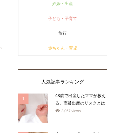
妊娠・出産
子ども・子育て
旅行
s
赤ちゃん・育児
年
た
人気記事ランキング
43歳で出産したママが教え
1
る、高齢出産のリスクとは
3,067 views