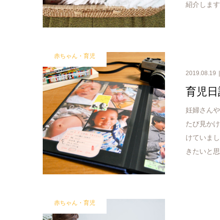
紹介しま
赤ちゃん・育児
2019.08.19
育児日
妊婦さん
たび見かけ
けていまし
きたいと
赤ちゃん・育児