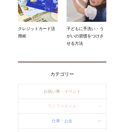
ン
クレジットカード活
子どもに手洗い・う
い
用術
がいの習慣をつけさ
つ
せる方法
カテゴリー
お祝い事・イベント
ライフスタイル
の
仕事・お金
う
詳