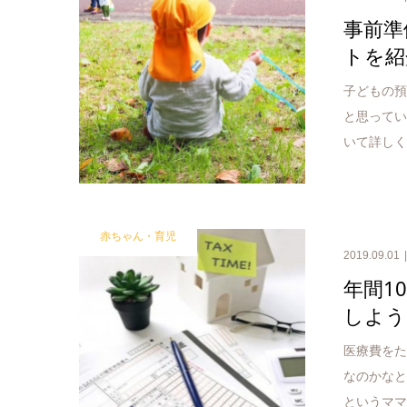
事前準
トを紹
子どもの
と思って
いて詳し
赤ちゃん・育児
2019.09.01
年間1
しよう
医療費を
なのかな
というマ