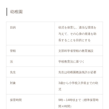
幼稚園
目的
幼児を保育し、適当な環境を
与えて、その心身の発達を助
長することを目的とする
管轄
文部科学省管轄の教育施設
法
学校教育法に基づく
先生
先生は幼稚園教諭免許が必要
対象
3歳から小学校入学前までの幼
児
保育時間
9時～14時頃まで（標準保育時
間４時間）