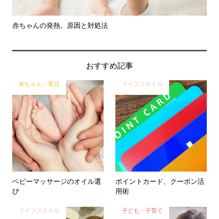
赤ちゃんの発熱。原因と対処法
就
おすすめ記事
赤ちゃん・育児
ライフスタイル
ベビーマッサージのオイル選
ポイントカード、クーポン活
び
用術
ライフスタイル
子ども・子育て