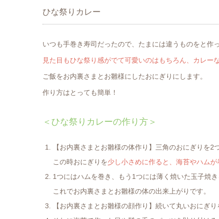
ひな祭りカレー
いつも手巻き寿司だったので、たまには違うものをと作
見た目もひな祭り感がでて可愛いのはもちろん、カレー
ご飯をお内裏さまとお雛様にしたおにぎりにします。
作り方はとっても簡単！
＜ひな祭りカレーの作り方＞
【お内裏さまとお雛様の体作り】三角のおにぎりを2
この時おにぎりを
少し小さめに作ると、海苔やハムが
1つにはハムを巻き、もう1つには薄く焼いた玉子焼き
これでお内裏さまとお雛様の体の出来上がりです。
【お内裏さまとお雛様の顔作り】続いて丸いおにぎり