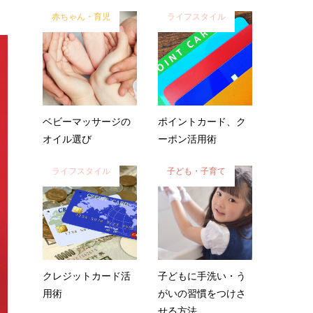
赤ちゃん・育児
ライフスタイル
ベビーマッサージの
ポイントカード、ク
オイル選び
ーポン活用術
ライフスタイル
子ども・子育て
クレジットカード活
子どもに手洗い・う
用術
がいの習慣をつけさ
せる方法