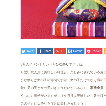
Tweet
Share
+1
Hatena
Pocket
3月のイベントというと
ひな祭り
ですよね。
可愛い雛人形に美味しい料理と、楽しみにされているお
ひな祭りは女の子の節句ですが、女の子だけでなく
男の
特に男の子と女の子のきょうだいがいるなら、
家族全員
うちにも息子がいますが、ひな祭りは美味しいご飯を目
男の子もひな祭りを存分に楽しみましょう！