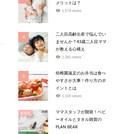
メリットは？
1,578 views
二人目高齢出産で悩んでい
4
ませんか？43歳二人目ママ
が教える心構え
1,381 views
幼稚園遠足のお弁当は食べ
5
やすさが大事！作り方のポ
イントとは
1,165 views
ママスタッフが開発！ベビ
新発売
ーオイルとタオル雑貨の
PLAN BEAR