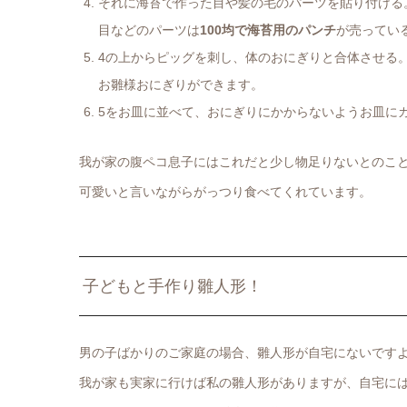
それに海苔で作った目や髪の毛のパーツを貼り付ける
目などのパーツは
100均で海苔用のパンチ
が売ってい
4の上からピッグを刺し、体のおにぎりと合体させる
お雛様おにぎりができます。
5をお皿に並べて、おにぎりにかからないようお皿に
我が家の腹ペコ息子にはこれだと少し物足りないとのこ
可愛いと言いながらがっつり食べてくれています。
子どもと手作り雛人形！
男の子ばかりのご家庭の場合、雛人形が自宅にないです
我が家も実家に行けば私の雛人形がありますが、自宅に