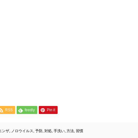
RSS
feedly
Pin it
エンザ
,
ノロウイルス
,
予防
,
対処
,
手洗い
,
方法
,
習慣