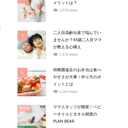
メリットは？
1,578 views
点
二人目高齢出産で悩んでい
4
ませんか？43歳二人目ママ
が教える心構え
1,378 views
幼稚園遠足のお弁当は食べ
5
やすさが大事！作り方のポ
イントとは
1,164 views
ママスタッフが開発！ベビ
新発売
ーオイルとタオル雑貨の
PLAN BEAR