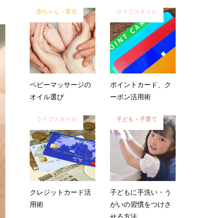
赤ちゃん・育児
ライフスタイル
ベビーマッサージの
ポイントカード、ク
オイル選び
ーポン活用術
ライフスタイル
子ども・子育て
クレジットカード活
子どもに手洗い・う
用術
がいの習慣をつけさ
せる方法