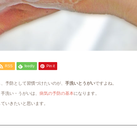
RSS
feedly
Pin it
し、予防として習慣づけたいのが、
手洗いとうがい
ですよね。
、手洗い・うがいは、
病気の予防の基本
になります。
していきたいと思います。