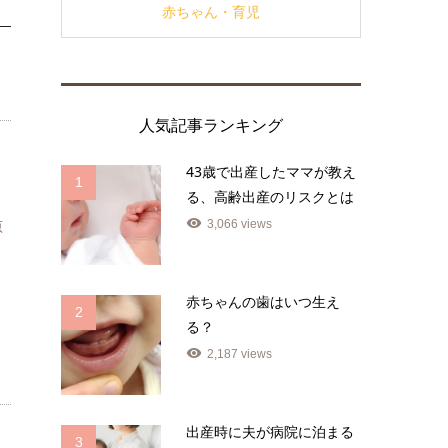
赤ちゃん・育児
人気記事ランキング
43歳で出産したママが教え
1
る、高齢出産のリスクとは
3,066 views
原
赤ちゃんの歯はいつ生え
2
る？
2,187 views
出産時に夫が病院に泊まる
3