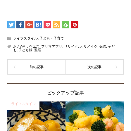
ライフスタイル
,
子ども・子育て
おさがり
,
ウエス
,
フリマアプリ
,
リサイクル
,
リメイク
,
保管
,
子ど
も
,
子ども服
,
整理
ピックアップ記事
ライフスタイル