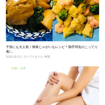
子供にも大人気！簡単じゃがいもレシピ＊鶏手羽先のこってり
煮/...
2018.10.13
ライフスタイル
,
料理
妊娠・出産