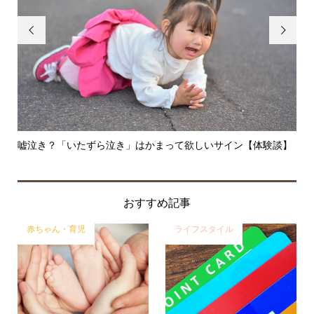


嘘泣き？「いたずら泣き」はかまって欲しいサイン【体験談】
妊
おすすめ記事
赤ちゃん・育児
ライフスタイル