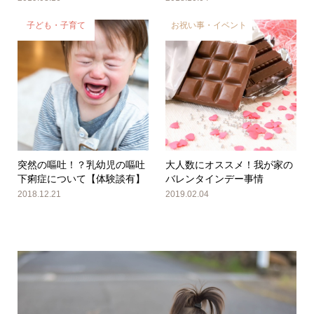
子ども・子育て
お祝い事・イベント
突然の嘔吐！？乳幼児の嘔吐
大人数にオススメ！我が家の
下痢症について【体験談有】
バレンタインデー事情
2018.12.21
2019.02.04